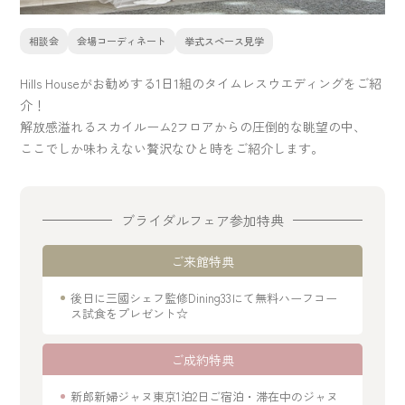
相談会
会場コーディネート
挙式スペース見学
Hills Houseがお勧めする1日1組のタイムレスウエディングをご紹
介！
解放感溢れるスカイルーム2フロアからの圧倒的な眺望の中、
ここでしか味わえない贅沢なひと時をご紹介します。
ブライダルフェア参加特典
ご来館特典
後日に三國シェフ監修Dining33にて無料ハーフコー
ス試食をプレゼント☆
ご成約特典
新郎新婦ジャヌ東京1泊2日ご宿泊・滞在中のジャヌ