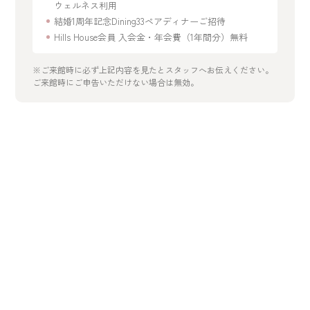
ウェルネス利用
結婚1周年記念Dining33ペアディナーご招待
Hills House会員 入会金・年会費（1年間分）無料
※ご来館時に必ず上記内容を見たとスタッフへお伝えください。
ご来館時にご申告いただけない場合は無効。
開催日を選択
2026