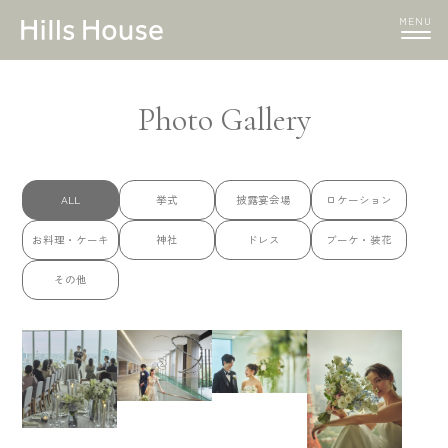
MENU
Photo Gallery
ALL
挙式
披露宴会場
ロケーション
お料理・ケーキ
神社
ドレス
ブーケ・装花
その他