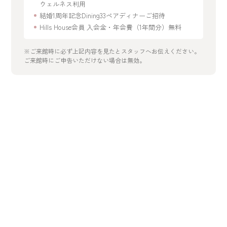
ウェルネス利用
結婚1周年記念Dining33ペアディナーご招待
Hills House会員 入会金・年会費（1年間分）無料
※ご来館時に必ず上記内容を見たとスタッフへお伝えください。
ご来館時にご申告いただけない場合は無効。
開催日を選択
2026