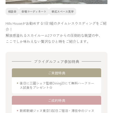
相談会
会場コーディネート
挙式スペース見学
Hills Houseがお勧めする1日1組のタイムレスウエディングをご紹
介！
解放感溢れるスカイルーム2フロアからの圧倒的な眺望の中、
ここでしか味わえない贅沢なひと時をご紹介します。
ブライダルフェア参加特典
ご来館特典
後日に三國シェフ監修Dining33にて無料ハーフコー
ス試食をプレゼント☆
ご成約特典
新郎新婦ジャヌ東京1泊2日ご宿泊・滞在中のジャヌ