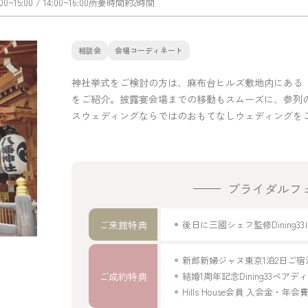
:00~15:00
/ 14:00~16:00
所要時間
約2時間
相談会
会場コーディネート
神社挙式をご検討の方は、麻布台ヒルズ敷地内にある
をご紹介。披露宴会場までの移動もスムーズに、参列の
スウェディングならではのおもてなしウェディングを
ブライダルフ
ご来館特典
後日に三國シェフ監修Dinin
新郎新婦ジャヌ東京1泊2日ご
ご成約特典
結婚1周年記念Dining33ペア
Hills House会員 入会金・