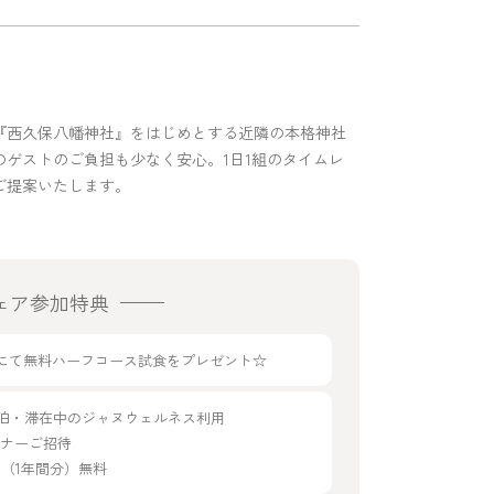
『西久保八幡神社』をはじめとする近隣の本格神社
ゲストのご負担も少なく安心。1日1組のタイムレ
ご提案いたします。
ェア参加特典
g33にて無料ハーフコース試食をプレゼント☆
宿泊・滞在中のジャヌウェルネス利用
ディナーご招待
年会費（1年間分）無料