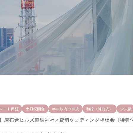
レート保証
土日祝開催
半年以内の挙式
和婚（神前式）
少人数
】麻布台ヒルズ直結神社×貸切ウェディング相談会（特典