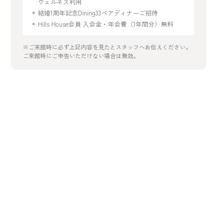
ウェルネス利用
結婚1周年記念Dining33ペアディナーご招待
Hills House会員 入会金・年会費（1年間分）無料
※ご来館時に必ず上記内容を見たとスタッフへお伝えください。
ご来館時にご申告いただけない場合は無効。
開催日を選択
2026