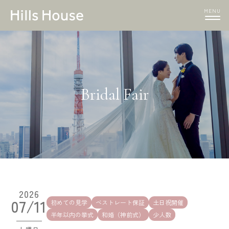
MENU
Bridal Fair
2026
07/11
初めての見学
ベストレート保証
土日祝開催
半年以内の挙式
和婚（神前式）
少人数