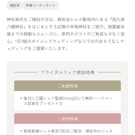
相談会
会場コーディネート
神社挙式をご検討の方は、麻布台ヒルズ敷地内にある『西久保
八幡神社』をはじめとする近隣の本格神社をご紹介。披露宴会
場までの移動もスムーズに、参列のゲストのご負担も少なく安
心。1日1組のタイムレスウェディングならではのおもてなしウ
ェディングをご提案いたします。
ブライダルフェア参加特典
ご来館特典
後日に三國シェフ監修Dining33にて無料ハーフコー
ス試食をプレゼント☆
ご成約特典
新郎新婦ジャヌ東京1泊2日ご宿泊・滞在中のジャヌ