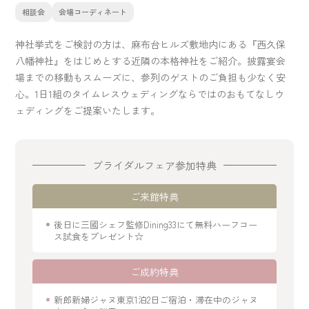
相談会
会場コーディネート
神社挙式をご検討の方は、麻布台ヒルズ敷地内にある『西久保
八幡神社』をはじめとする近隣の本格神社をご紹介。披露宴会
場までの移動もスムーズに、参列のゲストのご負担も少なく安
心。1日1組のタイムレスウェディングならではのおもてなしウ
ェディングをご提案いたします。
ブライダルフェア参加特典
ご来館特典
後日に三國シェフ監修Dining33にて無料ハーフコー
ス試食をプレゼント☆
ご成約特典
新郎新婦ジャヌ東京1泊2日ご宿泊・滞在中のジャヌ