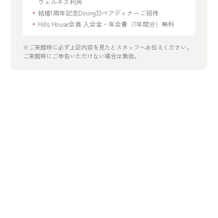
ウェルネス利用
結婚1周年記念Dining33ペアディナーご招待
Hills House会員 入会金・年会費（1年間分）無料
※ご来館時に必ず上記内容を見たとスタッフへお伝えください。
ご来館時にご申告いただけない場合は無効。
開催日を選択
2026