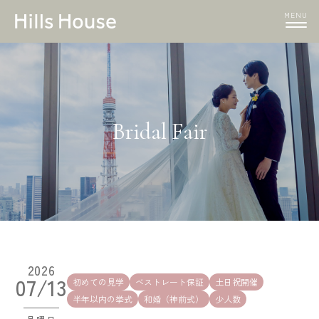
MENU
Bridal Fair
2026
07/13
初めての見学
ベストレート保証
土日祝開催
半年以内の挙式
和婚（神前式）
少人数