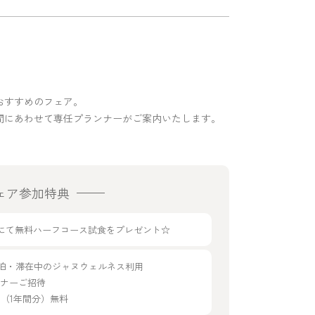
おすすめのフェア。
間にあわせて専任プランナーがご案内いたします。
ェア参加特典
g33にて無料ハーフコース試食をプレゼント☆
宿泊・滞在中のジャヌウェルネス利用
ディナーご招待
年会費（1年間分）無料