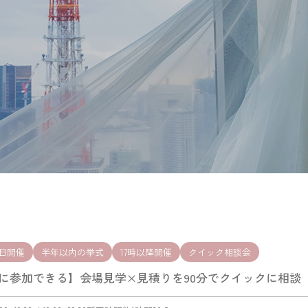
日開催
半年以内の挙式
17時以降開催
クイック相談会
に参加できる】会場見学×見積りを90分でクイックに相談