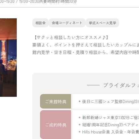
:00~19:30
/ 19:00~20:30
所要時間
約1時間30分
相談会
会場コーディネート
挙式スペース見学
【サクッと相談したい方にオススメ♪】
要領よく、ポイントを押さえて相談したいカップルに
館内見学・空き日程・見積り相談から、希望内容や時
ブライダルフ
ご来館特典
後日に三國シェフ監修Dinin
新郎新婦ジャヌ東京1泊2日ご
ご成約特典
結婚1周年記念Dining33ペア
Hills House会員 入会金・