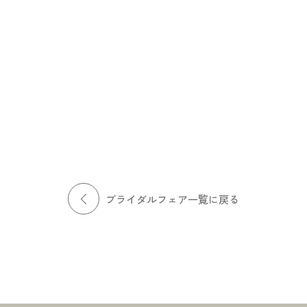
場コーディネート
挙式スペース見学
ズ唯一の大型ダイニングス
東京タワーを臨む光あふれるパノラマ
ェルカムスペースなど、ヒ
ビューが魅力のセレモニースペース。
がご提案させていただくコ
天井高9ｍのダイナミックな空間で唯一
トをご紹介。心地よい上質
無二の挙式をご提案します。
提案します。
ブライダルフェア一覧に戻る