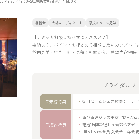
:00~19:30
/ 19:00~20:30
所要時間
約1時間30分
相談会
会場コーディネート
挙式スペース見学
【サクッと相談したい方にオススメ♪】
要領よく、ポイントを押さえて相談したいカップルに
館内見学・空き日程・見積り相談から、希望内容や時
ブライダルフ
ご来館特典
後日に三國シェフ監修Dinin
新郎新婦ジャヌ東京1泊2日ご
ご成約特典
結婚1周年記念Dining33ペア
Hills House会員 入会金・