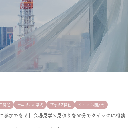
日開催
半年以内の挙式
17時以降開催
クイック相談会
に参加できる】会場見学×見積りを90分でクイックに相談