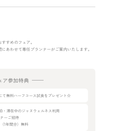
おすすめのフェア。
間にあわせて専任プランナーがご案内いたします。
ェア参加特典
g33にて無料ハーフコース試食をプレゼント☆
宿泊・滞在中のジャヌウェルネス利用
ディナーご招待
年会費（1年間分）無料