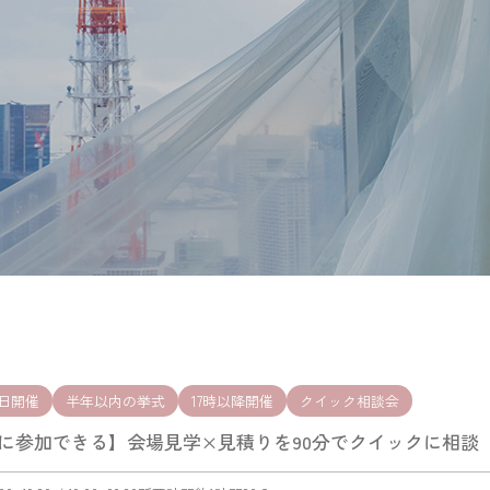
日開催
半年以内の挙式
17時以降開催
クイック相談会
に参加できる】会場見学×見積りを90分でクイックに相談