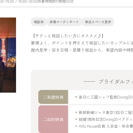
:00~19:30
/ 19:00~20:30
所要時間
約1時間30分
相談会
会場コーディネート
挙式スペース見学
【サクッと相談したい方にオススメ♪】
要領よく、ポイントを押さえて相談したいカップルに
館内見学・空き日程・見積り相談から、希望内容や時
ブライダルフ
ご来館特典
後日に三國シェフ監修Dinin
新郎新婦ジャヌ東京1泊2日ご
ご成約特典
結婚1周年記念Dining33ペア
Hills House会員 入会金・