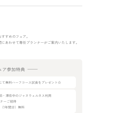
おすすめのフェア。
間にあわせて専任プランナーがご案内いたします。
ェア参加特典
g33にて無料ハーフコース試食をプレゼント☆
宿泊・滞在中のジャヌウェルネス利用
ディナーご招待
年会費（1年間分）無料