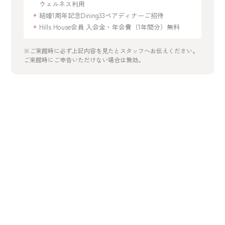
ウェルネス利用
結婚1周年記念Dining33ペアディナーご招待
Hills House会員 入会金・年会費（1年間分）無料
※ご来館時に必ず上記内容を見たとスタッフへお伝えください。
ご来館時にご申告いただけない場合は無効。
開催日を選択
2026