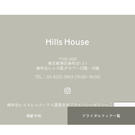
〒106-0041
東京都港区麻布台1-3-1
麻布台ヒルズ森JPタワー33階・34階
TEL：
03-4232-5803
(10:00~19:00)
麻布台ヒルズ
ヒルズハウス
運営会社
プライバシーポリシー
ご利用条件
来館予約
ブライダルフェア一覧
© Copyright Mori Building Co., Ltd.
2026 All Rights Reserved.