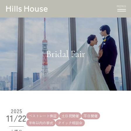
MENU
Bridal Fair
2025
11/22
ベストレート保証
土日祝開催
平日開催
半年以内の挙式
クイック相談会