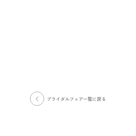
ここでしか味わえない贅沢なひと
時をご紹介します。
相談会
会場コーディネート
挙式スペース見学
このフェアを予約する
詳細を見る
ブライダルフェア一覧に戻る