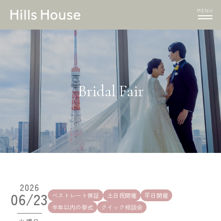
MENU
Bridal Fair
2026
06/23
ベストレート保証
土日祝開催
平日開催
半年以内の挙式
クイック相談会