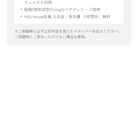
ウェルネス利用
結婚1周年記念Dining33ペアディナーご招待
Hills House会員 入会金・年会費（1年間分）無料
※ご来館時に必ず上記内容を見たとスタッフへお伝えください。
ご来館時にご申告いただけない場合は無効。
開催日を選択
2026