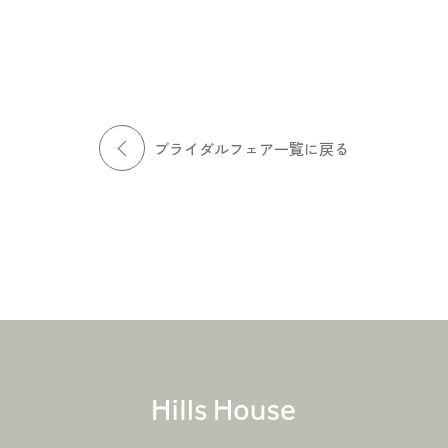
となど、おふたりのご要望や不
ングスペースやウェルカムスペ
安点をお伺いし、専任のウェデ
ースなど、ヒルズハウスがご提
ィングプランナーが寄り添いお
案させていただくコーディネー
ふたりに合ったご提案をいたし
トをご紹介。心地よい上質な時
ます。何でもお気軽にご相談く
間をご提案します。
ださい。
ブライダルフェア一覧に戻る