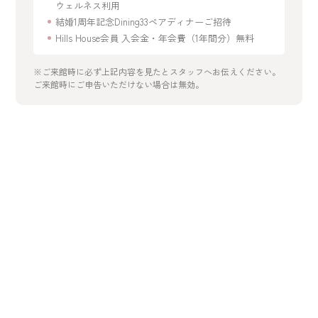
ウェルネス利用
結婚1周年記念Dining33ペアディナーご招待
Hills House会員 入会金・年会費（1年間分）無料
※ご来館時に必ず上記内容を見たとスタッフへお伝えください。
ご来館時にご申告いただけない場合は無効。
開催日を選択
2026