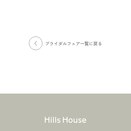
となど、おふたりのご要望や不
ングスペースやウェルカムスペ
安点をお伺いし、専任のウェデ
ースなど、ヒルズハウスがご提
ィングプランナーが寄り添いお
案させていただくコーディネー
ふたりに合ったご提案をいたし
トをご紹介。心地よい上質な時
ます。何でもお気軽にご相談く
間をご提案します。
ださい。
ブライダルフェア一覧に戻る