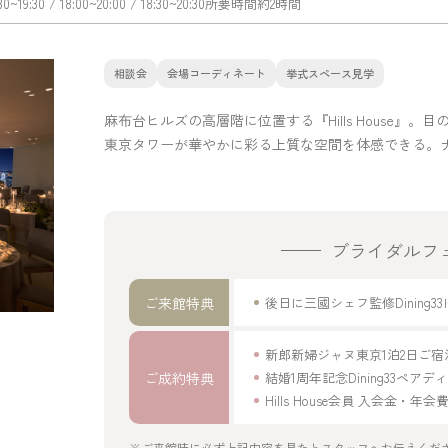
:30~19:30
/ 18:00~20:00
/ 18:30~20:30
所要時間
約2時間
相談会
会場コーディネート
挙式スペース見学
麻布台ヒルズの高層階に位置する『Hills House
東京タワーが華やかに彩る上質な空間を体感できる。
ブライダルフ
ご来館特典
後日に三國シェフ監修Dinin
新郎新婦ジャヌ東京1泊2日ご
ご成約特典
結婚1周年記念Dining33ペア
Hills House会員 入会金・
※ご来館時に必ず上記内容を見たとスタッフへお伝えくだ