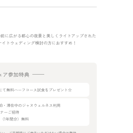
』。目の前に広がる都心の夜景と美しくライトアップされた
ナイトウェディング検討の方におすすめ！
ェア参加特典
g33にて無料ハーフコース試食をプレゼント☆
宿泊・滞在中のジャヌウェルネス利用
ディナーご招待
年会費（1年間分）無料
さい。ご来館時にご申告いただけない場合は無効。