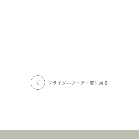
場コーディネート
挙式スペース見学
ズ唯一の大型ダイニングス
東京タワーを臨む光あふれるパノラマ
ェルカムスペースなど、ヒ
ビューが魅力のセレモニースペース。
がご提案させていただくコ
天井高9ｍのダイナミックな空間で唯一
トをご紹介。心地よい上質
無二の挙式をご提案します。
提案します。
ブライダルフェア一覧に戻る