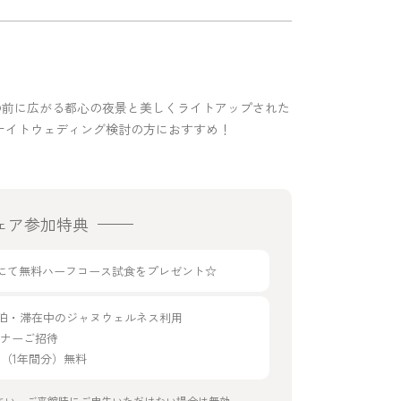
』。目の前に広がる都心の夜景と美しくライトアップされた
ナイトウェディング検討の方におすすめ！
ェア参加特典
g33にて無料ハーフコース試食をプレゼント☆
宿泊・滞在中のジャヌウェルネス利用
ディナーご招待
年会費（1年間分）無料
さい。ご来館時にご申告いただけない場合は無効。