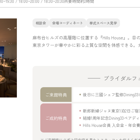
:30~19:30
/ 18:00~20:00
/ 18:30~20:30
所要時間
約2時間
相談会
会場コーディネート
挙式スペース見学
麻布台ヒルズの高層階に位置する『Hills House
東京タワーが華やかに彩る上質な空間を体感できる。
ブライダルフ
ご来館特典
後日に三國シェフ監修Dinin
新郎新婦ジャヌ東京1泊2日ご
ご成約特典
結婚1周年記念Dining33ペア
Hills House会員 入会金・
※ご来館時に必ず上記内容を見たとスタッフへお伝えくだ