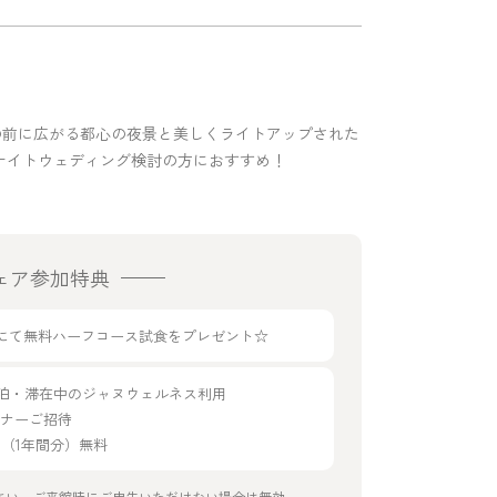
』。目の前に広がる都心の夜景と美しくライトアップされた
ナイトウェディング検討の方におすすめ！
ェア参加特典
g33にて無料ハーフコース試食をプレゼント☆
宿泊・滞在中のジャヌウェルネス利用
ディナーご招待
年会費（1年間分）無料
さい。ご来館時にご申告いただけない場合は無効。