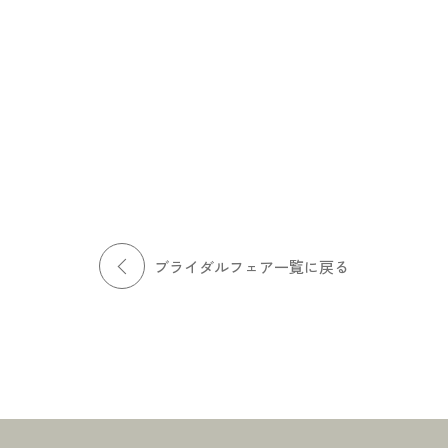
場コーディネート
挙式スペース見学
ズ唯一の大型ダイニングス
東京タワーを臨む光あふれるパノラマ
ェルカムスペースなど、ヒ
ビューが魅力のセレモニースペース。
がご提案させていただくコ
天井高9ｍのダイナミックな空間で唯一
トをご紹介。心地よい上質
無二の挙式をご提案します。
提案します。
ブライダルフェア一覧に戻る