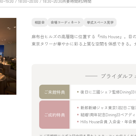
:30~19:30
/ 18:00~20:00
/ 18:30~20:30
所要時間
約2時間
相談会
会場コーディネート
挙式スペース見学
麻布台ヒルズの高層階に位置する『Hills House
東京タワーが華やかに彩る上質な空間を体感できる。
ブライダルフ
ご来館特典
後日に三國シェフ監修Dinin
新郎新婦ジャヌ東京1泊2日ご
ご成約特典
結婚1周年記念Dining33ペア
Hills House会員 入会金・
※ご来館時に必ず上記内容を見たとスタッフへお伝えくだ