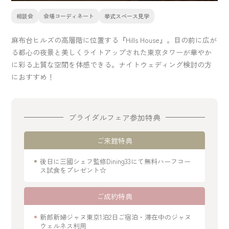
相談会
会場コーディネート
挙式スペース見学
麻布台ヒルズの高層階に位置する『Hills House』。目の前に広が
る都心の夜景と美しくライトアップされた東京タワーが華やか
に彩る上質な空間を体感できる。ナイトウェディング検討の方
におすすめ！
ブライダルフェア参加特典
ご来館特典
後日に三國シェフ監修Dining33にて無料ハーフコー
ス試食をプレゼント☆
ご成約特典
新郎新婦ジャヌ東京1泊2日ご宿泊・滞在中のジャヌ
ウェルネス利用