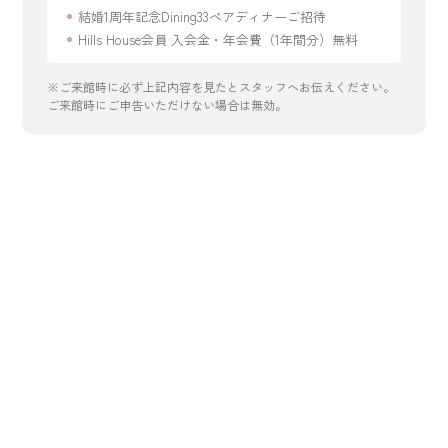
結婚1周年記念Dining33ペアディナーご招待
Hills House会員 入会金・年会費（1年間分）無料
※ご来館時に必ず上記内容を見たとスタッフへお伝えください。
ご来館時にご申告いただけない場合は無効。
開催日を選択
2026