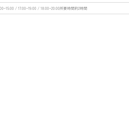
:00~15:00
/ 17:00~19:00
/ 18:00~20:00
所要時間
約2時間
相談会
会場コーディネート
ブライダルフ
後日に三國シェフ監修Dining
ご来館特典
お得なプランをご用意しており