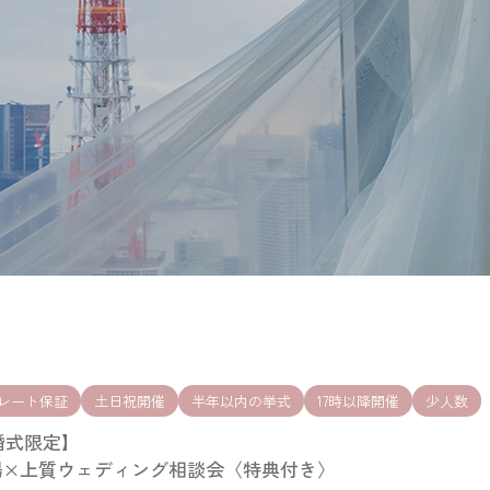
レート保証
土日祝開催
半年以内の挙式
17時以降開催
少人数
婚式限定】
会場×上質ウェディング相談会〈特典付き〉